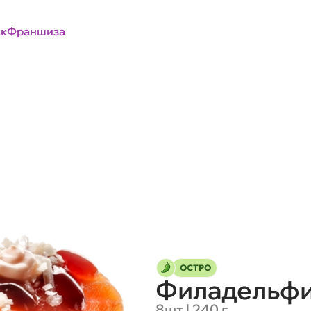
к
Франшиза
ОСТРО
Филадельфи
8шт | 240 г.