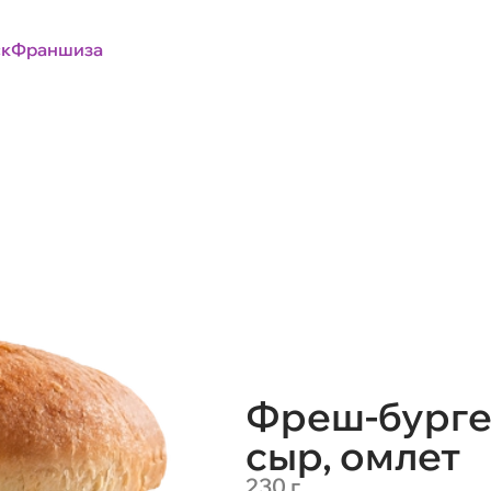
к
Франшиза
Фреш-бургер
сыр, омлет
230 г.