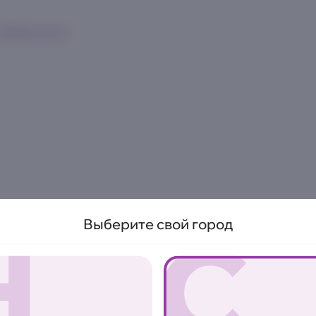
к
Франшиза
Н
С
Выберите свой город
ОСТРО
Фудстер с р
190 г.