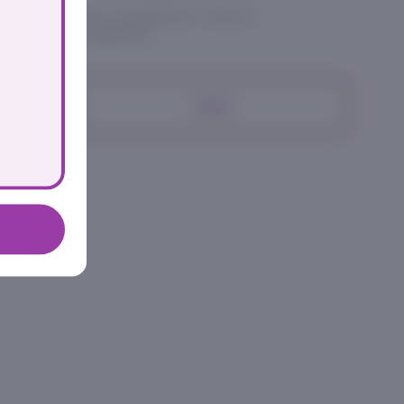
етчина, чоризо, моцарелла, томаты,
 гриль, соус барбекю
309₽