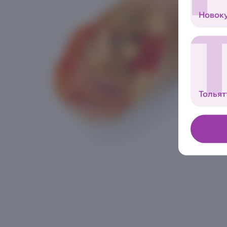
Новок
Тольят