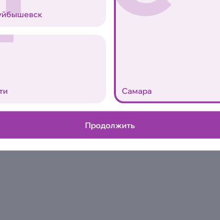
Копчёная рваная свинина, в
Т
уйбышевск
маринованные огурцы, соус
Аллергены
0
ти
Самара
Продолжить