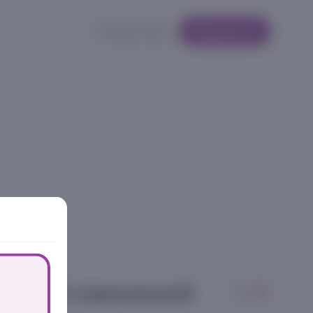
Кабинет
Корзина
ваной свининой