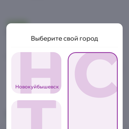
ОСТРО
Фудстер тейсти
Н
С
Выберите свой город
150 г.
Куриное филе, ветчина, моцарелла, томаты, маринованные
огурцы, красный лук, соус гриль
Аллергены
0
239₽
Т
Новокуйбышевск
8 800 2222-000
Звонок бесплатный