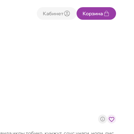
Кабинет
Корзина
вида икры тобико, кунжут, соус унаги, нори, рис