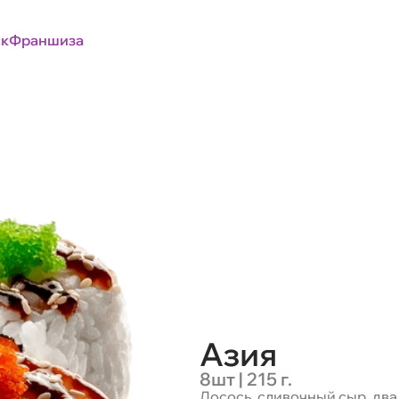
к
Франшиза
Азия
8шт | 215 г.
Лосось, сливочный сыр, два 