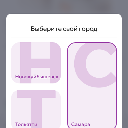
Сливочный Угорь Лайт
Н
С
Выберите свой город
8шт | 275 г.
Угорь, сливочный сыр, огурец, икра тобико, соус унаги, кунжут,
нори, рис заправленный
Аллергены
0
619₽
Т
Новокуйбышевск
8 800 2222-000
Звонок бесплатный
Тольятти
Самара