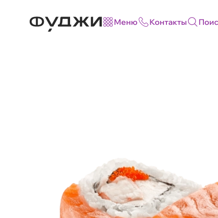
Меню
Контакты
Поис