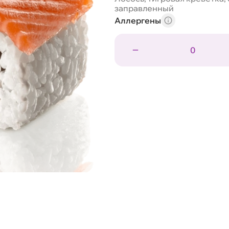
заправленный
Аллергены
0