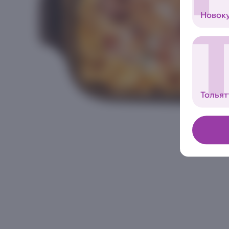
Новок
Тольят