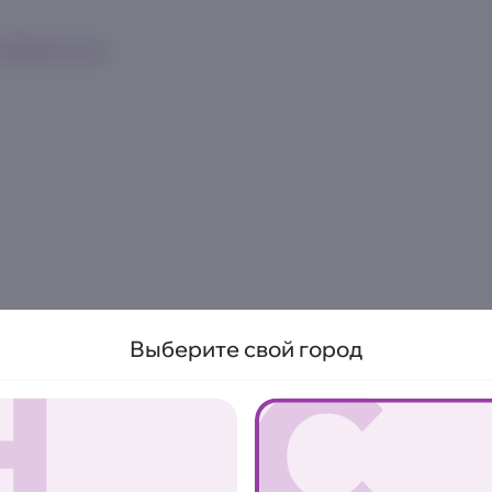
к
Франшиза
Н
С
Выберите свой город
Мак-н-чиз с
жареным б
355 г.