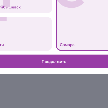
Паста из твердых сортов пш
Т
обжаренный бекон, дорблю, 
уйбышевск
смесь перцев
Аллергены
0
ти
Самара
Продолжить