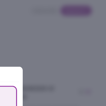
Кабинет
Корзина
 цыпленком и
економ