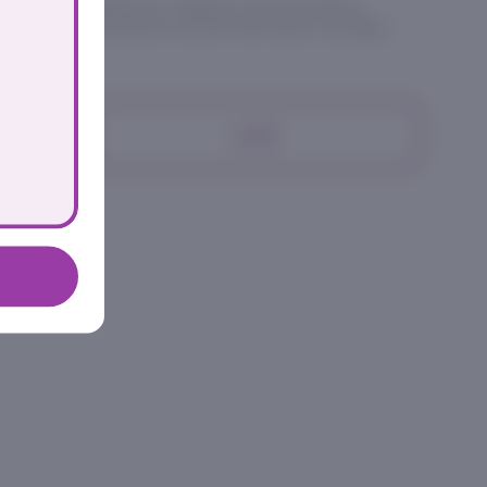
еницы, моцарелла, чеддер, куриное филе,
копченая паприка, мускатный орех, лук фри,
539₽