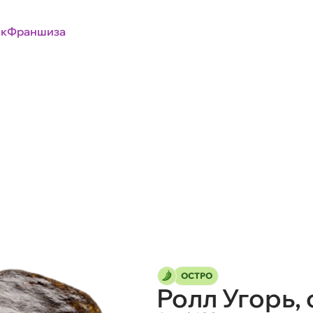
к
Франшиза
ОСТРО
Ролл Угорь,