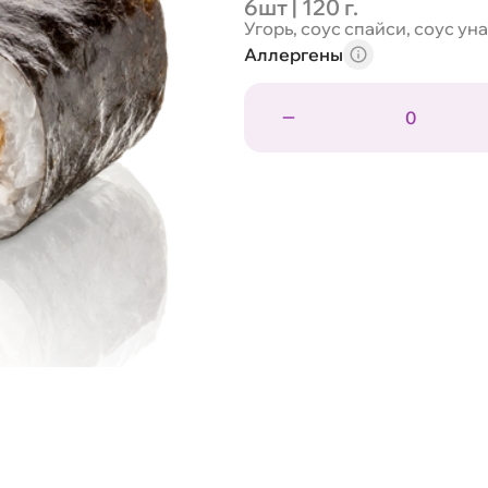
6шт | 120 г.
Угорь, соус спайси, соус ун
Аллергены
0