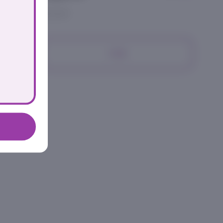
рис заправленный
179₽