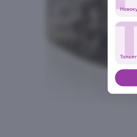
Новок
Тольят