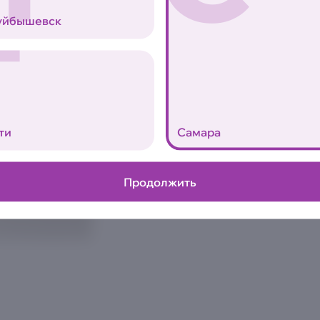
1шт | 40 г.
Т
Мидии, соус спайси, нори, 
уйбышевск
Аллергены
0
ти
Самара
Продолжить