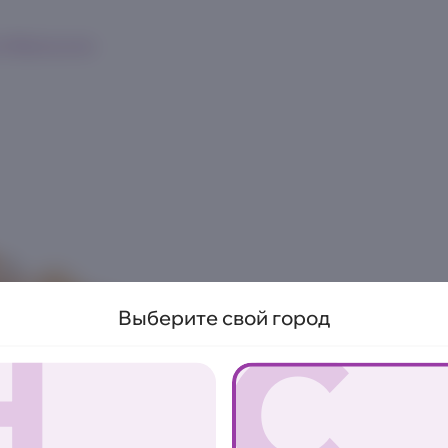
к
Франшиза
Н
С
Выберите свой город
ОСТРО
Гункан Ост