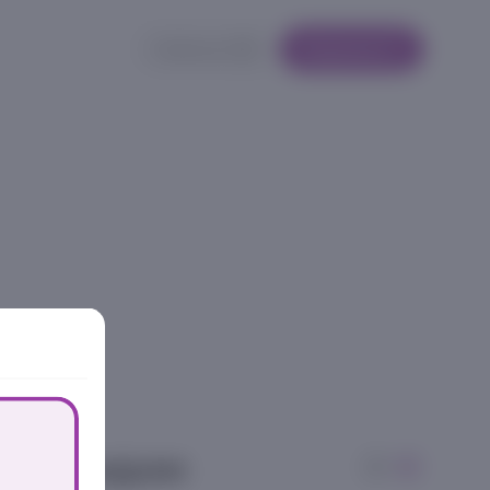
Кабинет
Корзина
рые мидии