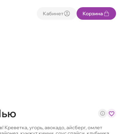
Кабинет
Корзина
Нью
 Креветка, угорь, авокадо, айсберг, омлет
майонез, кунжут кимчи, соус спайси, клубника