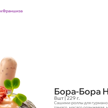
к
Франшиза
Бора-Бора 
8шт | 229 г.
Сашими-роллы для гурманов!
тамаго, масаго оранжевая, 