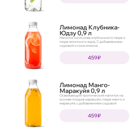
Лимонад Клубника-
Юдзу 0,9 л
Напиток на основе клубничного пюре и
пюре японского юдзу. С добавлением
содовой и сока лимона
459₽
Лимонад Манго-
Маракуйя 0,9 л
Освежающий тропический напиток на
основе плодов маракуйи, пюре манго и
маракуйя, с добавлением содовой
459₽