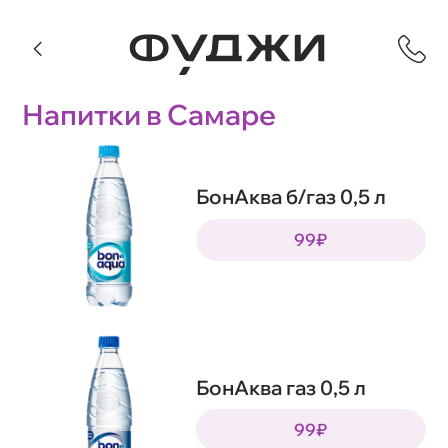
Напитки в Самаре
БонАква б/газ 0,5 л
99₽
БонАква газ 0,5 л
99₽