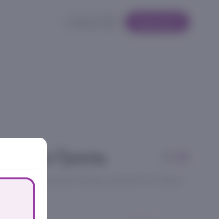
Кабинет
Корзина
икано Гриль
аты, маринованные огурцы, красный лук, бекон,