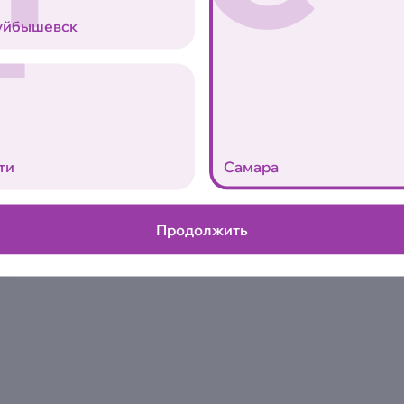
Т
уйбышевск
маленькая
0
ти
Самара
Продолжить