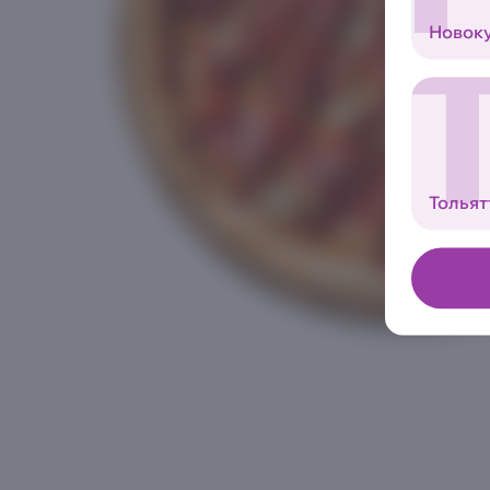
Новок
Тольят