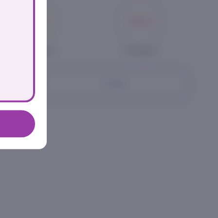
средняя
большая
479₽