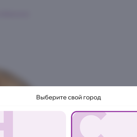
к
Франшиза
Пицца Амер
Н
С
Выберите свой город
390 г.
Соус гриль, моцарелла, том
ветчина, соус барбекю
Аллергены