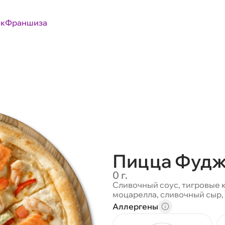
к
Франшиза
Пицца Фудж
0 г.
Сливочный соус, тигровые к
моцарелла, сливочный сыр,
Аллергены