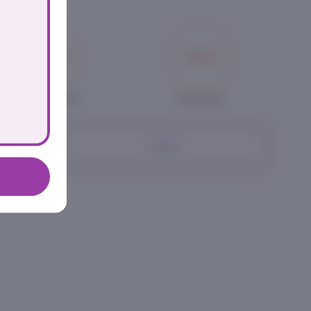
средняя
большая
579₽