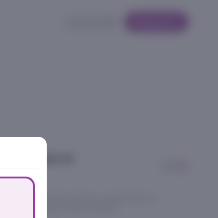
Кабинет
Корзина
ичками и
иле, бекон, грибы лисички, шампиньоны,
аста трюфельная, перец чёрный