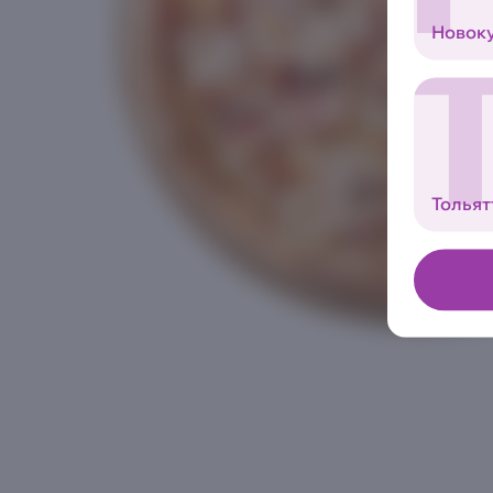
Новок
Тольят