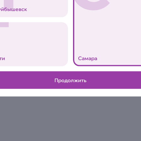
Аллергены
Т
уйбышевск
маленькая
ти
Самара
0
Продолжить