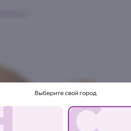
к
Франшиза
НОВИНКА
Пицца с лис
Н
С
Выберите свой город
трюфелем
380 г.
Сливочный соус, куриное ф
моцарелла, красный лук, п