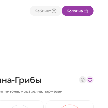
Кабинет
Корзина
ина-Грибы
ампиньоны, моцарелла, пармезан