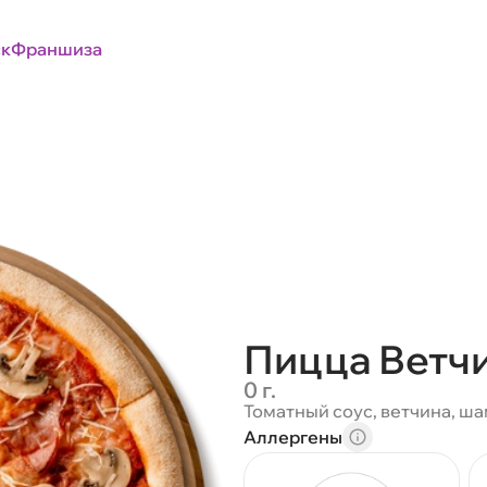
к
Франшиза
Пицца Ветч
0 г.
Томатный соус, ветчина, ш
Аллергены