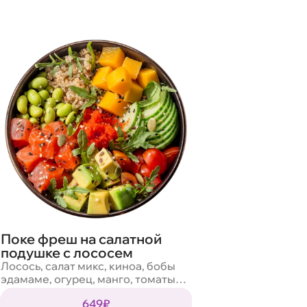
Поке фреш на салатной
подушке с лососем
Лосось, салат микс, киноа, бобы
эдамаме, огурец, манго, томаты
черри, авокадо, масаго, смесь
649₽
семян, кунжут