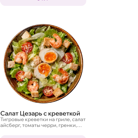
Салат Цезарь с креветкой
Тигровые креветки на гриле, салат
айсберг, томаты черри, гренки,
твердый сыр и фирменный соус
цезарь. С яйцом адзитама или