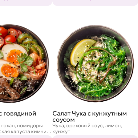
й, грибы древесные
никкей
, яйцо адзитама,
чили, зеленый лук,
, соус никкей
с говядиной
Салат Чука с кунжутным
соусом
с гохан, помидоры
Чука, ореховый соус, лимон,
ская капуста кимчи,
кунжут
, морковь по-