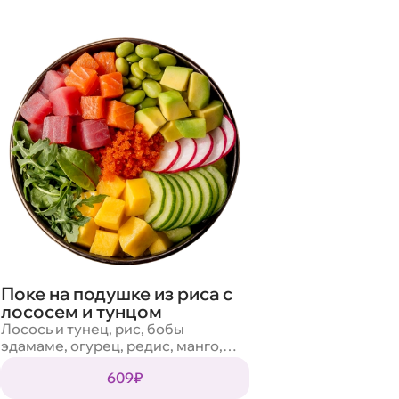
Поке на подушке из риса с
лососем и тунцом
Лосось и тунец, рис, бобы
эдамаме, огурец, редис, манго,
авокадо, масаго, кунжут, салат
609₽
микс, соус ореховый, соус
маракуйя, соус понзу