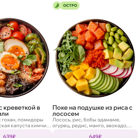
ОСТРО
 креветкой в
Поке на подушке из риса с
или
лососем
с гохан, помидоры
Лосось, рис, бобы эдамаме,
ская капуста кимчи,
огурец, редис, манго, авокадо,
, морковь по-
масаго, кунжут, салат микс, соус
639₽
649₽
поротник
ореховый, соус спайс нью, соус