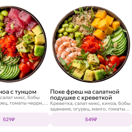
ноа с тунцом
Поке фреш на салатной
подушке с креветкой
 салат микс, бобы
рец, томаты черри,
Креветка, салат микс, киноа, бобы
го, смесь семян,
эдамаме, огурец, манго, томаты
 трюфельный
черри, авокадо, масаго, смесь
529₽
549₽
семян, кунжут