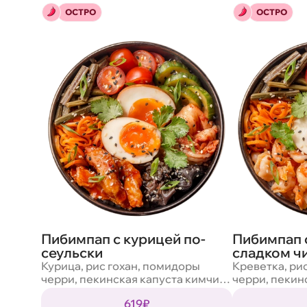
ОСТРО
ОСТРО
Пибимпап с курицей по-
Пибимпап с
сеульски
сладком ч
Курица, рис гохан, помидоры
Креветка, ри
черри, пекинская капуста кимчи,
черри, пекин
огурцы кимчи, морковь по-
огурцы кимчи
619₽
корейски, папоротник
корейски, па