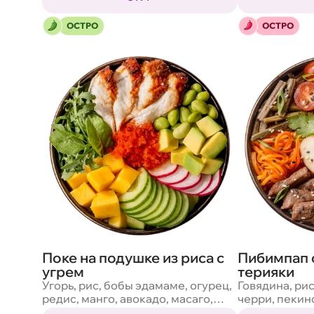
маринованный, грибы древесные
маринованны
маринованные, яйцо адзитама,
маринованные
ОСТРО
ОСТРО
сеульский соус, зеленый лук,
соус сладкий 
кунжут, кинза, соус никкей
кунжут, кинза
Поке на подушке из риса с
Пибимпап 
угрем
терияки
Угорь, рис, бобы эдамаме, огурец,
Говядина, ри
редис, манго, авокадо, масаго,
черри, пекин
кунжут, салат микс, соус
огурцы кимчи