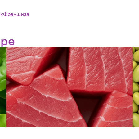
к
Франшиза
аре