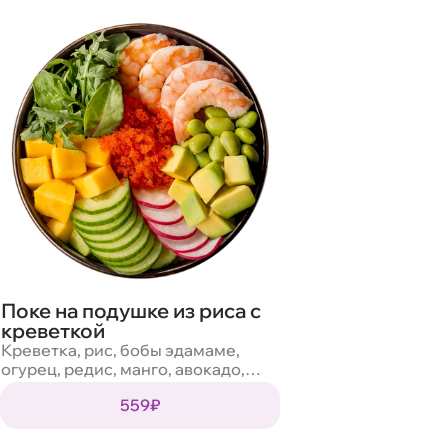
Поке на подушке из риса с
креветкой
Креветка, рис, бобы эдамаме,
огурец, редис, манго, авокадо,
икра тобико, салат микс, кунжут,
559₽
соус ореховый, соус спайс нью,
соус никкей