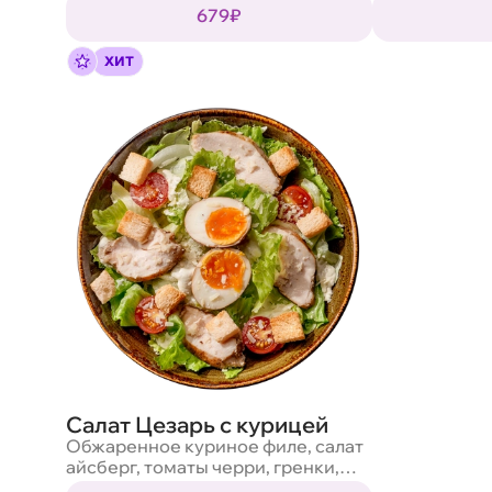
679₽
ореховый, соус спайс нью, соус
корейски, па
никкей
маринованны
маринованные, яйцо адзи
ХИТ
соус терияки,
кунжут, кинза
Салат Цезарь с курицей
Обжаренное куриное филе, салат
айсберг, томаты черри, гренки,
твердый сыр и фирменный соус