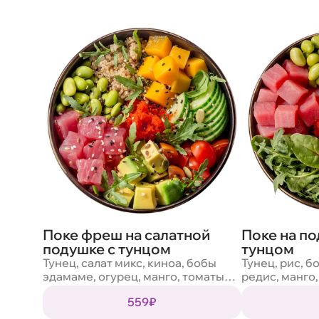
Поке фреш на салатной
Поке на по
подушке с тунцом
тунцом
Тунец, салат микс, киноа, бобы
Тунец, рис, б
эдамаме, огурец, манго, томаты
редис, манго,
черри, авокадо, масаго, смесь
тобико, салат
559₽
семян, кунжут
маракуйя, со
соус