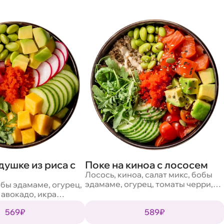
душке из риса с
Поке на киноа с лососем
Лосось, киноа, салат микс, бобы
эдамаме, огурец, томаты черри,
обы эдамаме, огурец,
авокадо, масаго, смесь семян,
 авокадо, икра
кунжут, соус трюфельный
 микс, кунжут, соус
569₽
589₽
ус понзу, ореховый