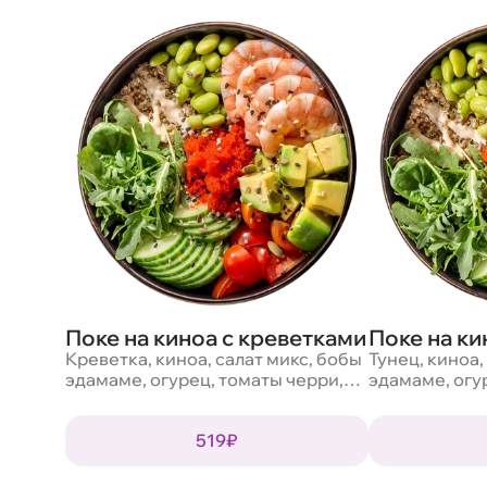
Поке на киноа с креветками
Поке на ки
Креветка, киноа, салат микс, бобы
Тунец, киноа,
эдамаме, огурец, томаты черри,
эдамаме, огу
авокадо, масаго, смесь семян,
авокадо, маса
кунжут, соус трюфельный
кунжут, соус
519₽