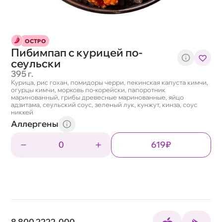
ОСТРО
Пибимпап с курицей по-
сеульски
395 г.
Курица, рис гохан, помидоры черри, пекинская капуста кимчи,
огурцы кимчи, морковь по-корейски, папоротник
маринованный, грибы древесные маринованные, яйцо
адзитама, сеульский соус, зеленый лук, кунжут, кинза, соус
никкей
Аллергены
0
619₽
8 800 2222-000