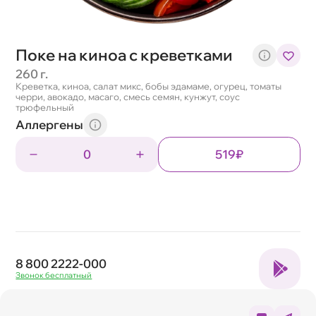
Поке на киноа с креветками
260 г.
Креветка, киноа, салат микс, бобы эдамаме, огурец, томаты
черри, авокадо, масаго, смесь семян, кунжут, соус
трюфельный
Аллергены
0
519₽
8 800 2222-000
Звонок бесплатный