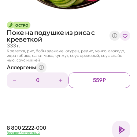
ОСТРО
Поке на подушке из риса с
креветкой
333 г.
Креветка, рис, бобы эдамаме, огурец, редис, манго, авокадо,
икра тобико, салат микс, кунжут, соус ореховый, соус спайс
нью, соус никкей
Аллергены
0
559₽
8 800 2222-000
Звонок бесплатный