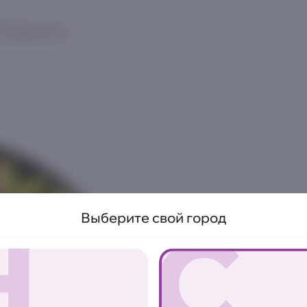
к
Франшиза
Н
С
Выберите свой город
ОСТРО
Поке на под
лососем