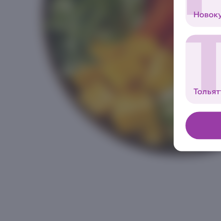
Новок
Тольят