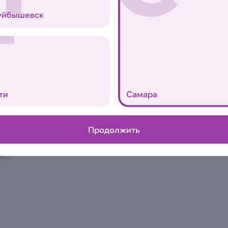
333 г.
Т
уйбышевск
Лосось, рис, бобы эдамаме, 
салат микс, соус ореховый, 
Аллергены
0
ти
Самара
Продолжить