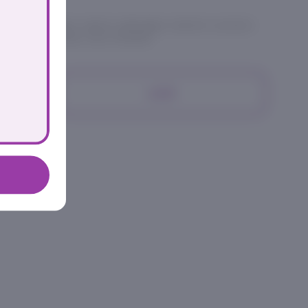
огурец, редис, манго, авокадо, масаго, кунжут,
соус спайс нью, соус никкей
649₽