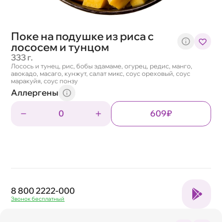
Поке на подушке из риса с
лососем и тунцом
333 г.
Лосось и тунец, рис, бобы эдамаме, огурец, редис, манго,
авокадо, масаго, кунжут, салат микс, соус ореховый, соус
маракуйя, соус понзу
Аллергены
0
609₽
8 800 2222-000
Звонок бесплатный