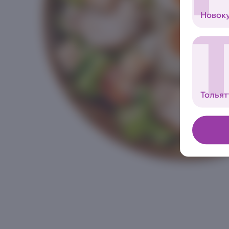
Новок
Тольят