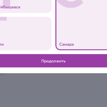
Обжаренное куриное филе, 
Т
сыр и фирменный соус цеза
уйбышевск
выбор
Аллергены
0
ти
Самара
Продолжить