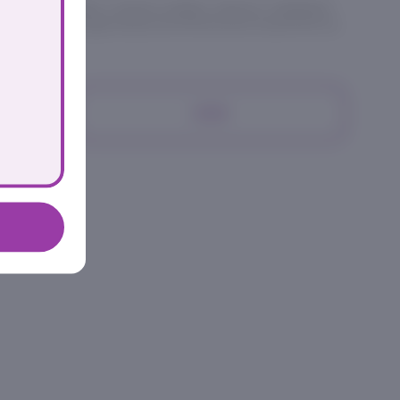
салат айсберг, томаты черри, гренки, твердый
рь. С яйцом адзитама или японским омлетом на
399₽