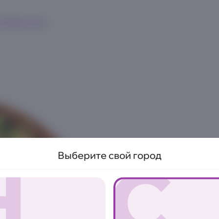
к
Франшиза
Н
С
Выберите свой город
ХИТ
Салат Цезар
225 г.