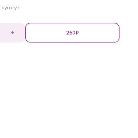
, кунжут
269₽