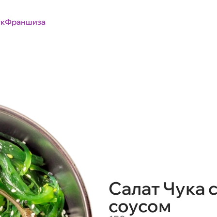
к
Франшиза
Салат Чука 
соусом