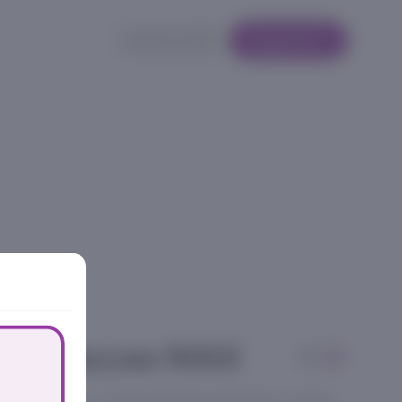
Кабинет
Корзина
я классик МАХ
инки! Лосось, сливочный сыр, авокадо, огурец,