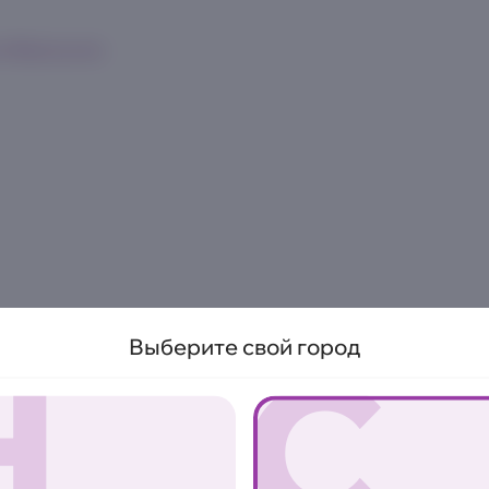
к
Франшиза
Н
С
Выберите свой город
Филадельфи
8шт | 310 г.
Больше размер - больше нач