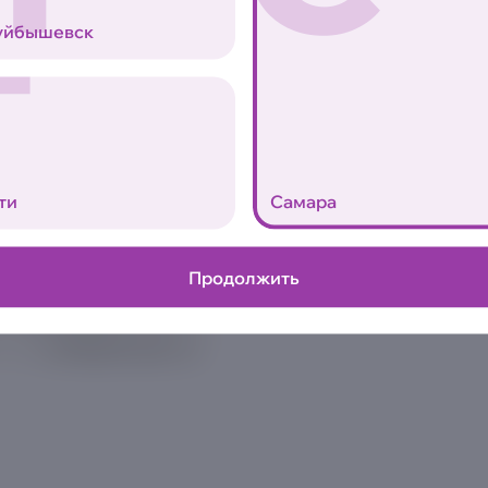
нори, рис заправленный
Т
уйбышевск
Аллергены
0
ти
Самара
Продолжить