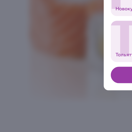
Новок
Тольят