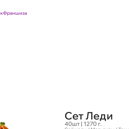
к
Франшиза
Сет Леди
40шт | 1270 г.