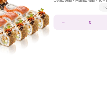
Сейшелы / Мальдивы / Том 
По
0