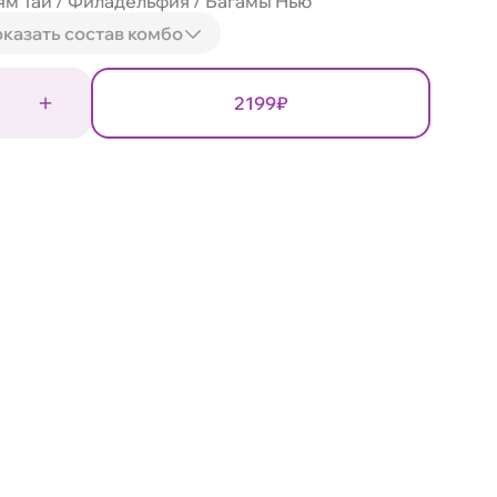
ям Тай / Филадельфия / Багамы Нью
казать состав комбо
2199₽