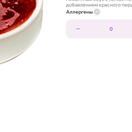
добавлением красного перц
Аллергены
0