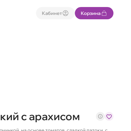
Кабинет
Корзина
кий с арахисом
рчинкой, на основе томатов, сладкой патоки, с