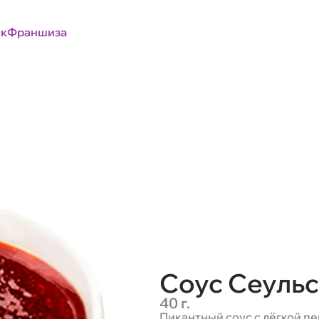
к
Франшиза
Соус Сеульс
40 г.
Пикантный соус с лёгкой пе