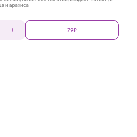
а и арахиса
79₽