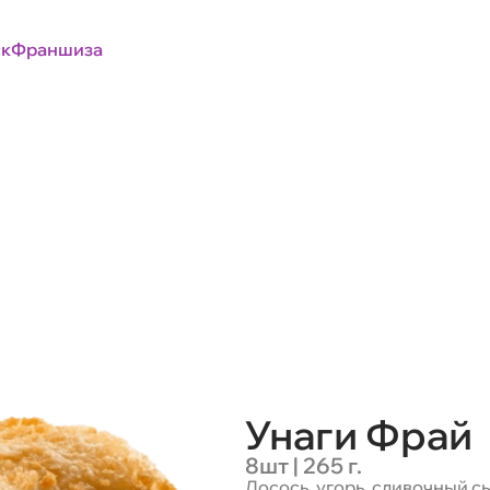
к
Франшиза
Унаги Фрай
8шт | 265 г.
Лосось, угорь, сливочный сы