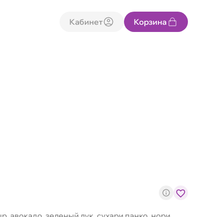
Кабинет
Корзина
р, авокадо, зеленый лук, сухари панко, нори,