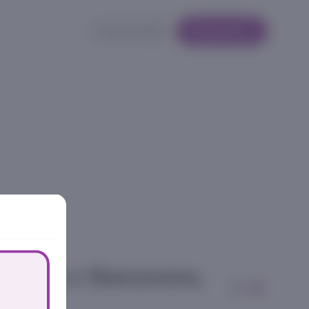
Кабинет
Корзина
ролл с беконом,
имчи