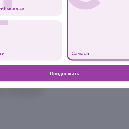
8шт | 260 г.
Т
уйбышевск
Курица, бекон, сливочный сы
нори, рис заправленный
Аллергены
0
ти
Самара
Продолжить