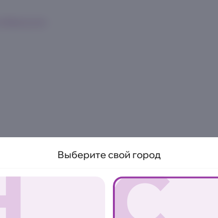
к
Франшиза
Н
С
Выберите свой город
ОСТРО
Запеченный 
курицей и к