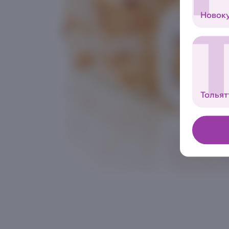
Новок
Тольят