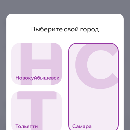
Креветки в темпуре
Н
С
Выберите свой город
90 г.
Отборные королевские креветки, обжаренные в панировке до
хрустящей золотистой корочки
Аллергены
0
389₽
Т
Новокуйбышевск
8 800 2222-000
Звонок бесплатный
Тольятти
Самара