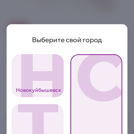
ОСТРО
Мельбурн
Н
С
Выберите свой город
8шт | 220 г.
Копченая курица, сливочный сыр, стружка тунца, соус спайси,
нори, рис заправленный
Аллергены
0
389₽
Т
Новокуйбышевск
8 800 2222-000
Звонок бесплатный