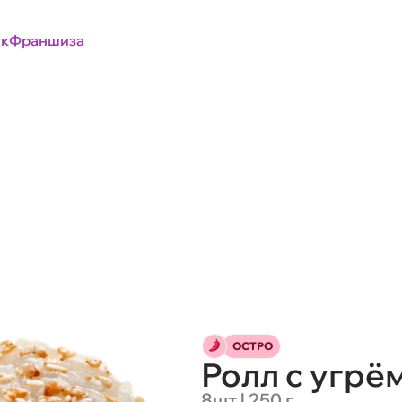
к
Франшиза
ОСТРО
Ролл с угрё
8шт | 250 г.