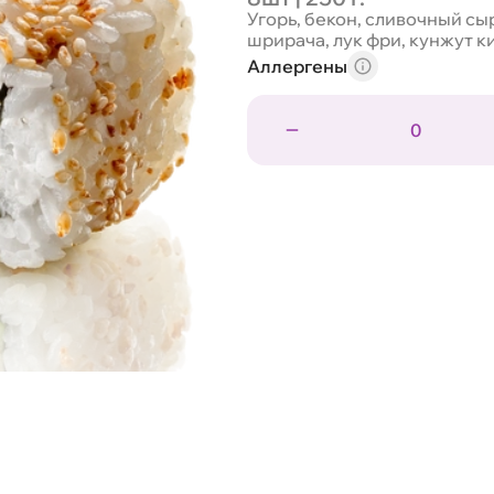
Угорь, бекон, сливочный сыр
шрирача, лук фри, кунжут к
Аллергены
0