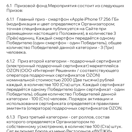
Призовой фонд Мероприятия состоит из следующих
Призов:
Главный приз - смартфон «Apple iPhone 17 256 ГБ»
(модификация и цвет определяются Организатором;
точная спецификация публикуется на Сайте при
размещении настоящего Положения), в количестве 3
(Трёх) единиц. Каждый смартфон передаётся одному
Победителю (один смартфон - один Победитель), общее
количество Победителей данной категории - 3 (Три)
человека.
Приз второй категории - подарочный сертификат
(электронный подарочный сертификат) маркетплейса
OZON (ООО «Интернет Решения» / соответствующего
оператора подарочных сертификатов OZON)
номинальной стоимостью 2000 (Две тысячи) рублей
каждый, в количестве 100 (Ста) штук. Каждый сертификат
передаётся одному Победителю (один сертификат - один
Победитель), общее количество Победителей данной
категории - 100 (Сто) человек. Порядок активации и
использования сертификата определяется правилами
эмитента (оператора) подарочных сертификатов OZON.
Приз третьей категории - сет роллов, состав
которого определяется Организатором по
собственному усмотрению, в количестве 100 (Ста) штук.
Сет включает блюда из меню Ресторанов «ФУДЖИ»,