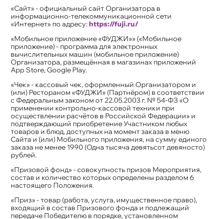
«Сайт» - официальный сайт Организатора в
информационно-телекоммуникационной сети
«Интернет» по адресу:
https://fuji.ru/
«Мобильное приложение «ФУДЖИ»» («Мобильное
приложение) - программа для электронных
вычислительных машин (мобильное приложение)
Организатора, размещённая в магазинах приложений
App Store, Google Play.
«Чек» - кассовый чек, оформленный Организатором и
(или) Рестораном «ФУДЖИ» (Партнёром) в соответствии
с Федеральным законом от 22.05.2003 г. № 54-ФЗ «О
применении контрольно-кассовой техники при
осуществлении расчётов в Российской Федерации» и
подтверждающий приобретение Участником любых
товаров и блюд, доступных на момент заказа в меню
Сайта и (или) Мобильного приложения, на сумму единого
заказа не менее 1990 (Одна тысяча девятьсот девяносто)
рублей.
«Призовой фонд» - совокупность призов Мероприятия,
состав и количество которых определены разделом 6
настоящего Положения.
«Приз» - товар (работа, услуга, имущественное право),
входящий в состав Призового фонда и подлежащий
передаче Победителю в порядке, установленном