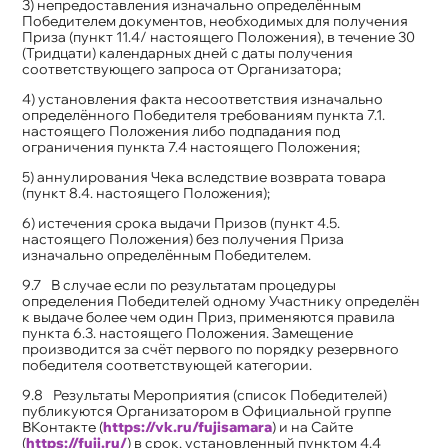
3) непредоставления изначально определённым
Победителем документов, необходимых для получения
Приза (пункт 11.4/ настоящего Положения), в течение 30
(Тридцати) календарных дней с даты получения
соответствующего запроса от Организатора;
4) установления факта несоответствия изначально
определённого Победителя требованиям пункта 7.1.
настоящего Положения либо подпадания под
ограничения пункта 7.4 настоящего Положения;
5) аннулирования Чека вследствие возврата товара
(пункт 8.4. настоящего Положения);
6) истечения срока выдачи Призов (пункт 4.5.
настоящего Положения) без получения Приза
изначально определённым Победителем.
В случае если по результатам процедуры
определения Победителей одному Участнику определён
к выдаче более чем один Приз, применяются правила
пункта 6.3. настоящего Положения. Замещение
производится за счёт первого по порядку резервного
победителя соответствующей категории.
Результаты Мероприятия (список Победителей)
публикуются Организатором в Официальной группе
ВКонтакте (
https://vk.ru/fujisamara
) и на Сайте
(
https://fuji.ru/
) в срок, установленный пунктом 4.4