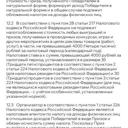
стоимость Приза, полученного Победителем в
натуральной форме, формирует доход Победителя в
натуральной форме и в общем случае подлежит
обложению налогом на доходы физических лиц.
В соответствии с пунктом 28 статьи 217 Налогового
кодекса Российской Федерации не подлежит
налогообложению стоимость любых выигрышей и
призов, получаемых в проводимых конкурсах, играх и
других мероприятиях в целях рекламы товаров (работ,
услуг), в части, не превышающей 4000 (Четыре тысячи)
рублей за налоговый период (календарный год).
Налоговая ставка к сумме, превышающей 4000 рублей за
налоговый период, устанавливается в размере 35
(Тридцати пяти) процентов в соответствии с пунктом 2
статьи 224 Налогового кодекса Российской Федерации
(для налоговых резидентов Российской Федерации) и 30
(Тридцати) процентов в соответствии с пунктом 3 статьи
224 Налогового кодекса Российской Федерации (для лиц,
не являющихся налоговыми резидентами Российской
Федерации, - с учётом особенностей, установленных
указанной нормой).
Организатор в соответствии с пунктом 1 статьи 226
Налогового кодекса Российской Федерации является
налоговым агентом по налогу на доходы физических лиц
в отношении доходов Победителей в виде Призов и
обязан исчислить сумму налога. Поскольку Приз
выдаётся в натуральной форме, удержание суммы налога