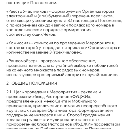
настоящим Положением.
«Реестр Участников» - формируемый Организатором
электронный и (или) бумажный) перечень всех Чеков,
отвечающих условиям пункта 8.1 настоящего Положения,
с присвоением каждой записи порядкового номера в
хронологическом порядке формирования
соответствующих Чеков.
«Комиссия» - комиссия по проведению Мероприятия,
состав которой утверждается приказом Организатора в
количестве не менее 3 (трёх) человек.
«Рандомайзер» - программное обеспечение,
предназначенное для случайной выборки победителей
из конечного множества порядковых номеров,
использующее проверяемый алгоритм случайных чисел.
ОБЩИЕ ПОЛОЖЕНИЯ
Цель проведения Мероприятия - реклама и
продвижение блюд Ресторанов «ФУДЖИ»,
представленных в меню Сайта и Мобильного
приложения, привлечение внимания неопределённого
круга лиц к товарам Организатора, формирование и
поддержание интереса к ним. Способ продвижения
товара на рынке - стимулирование клиентов к
приобретению блюд Ресторанов «ФУДЖИ» посредством
предоставления Победителям призов из Призового