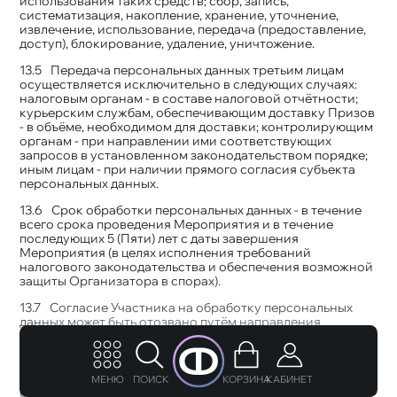
использования таких средств; сбор, запись,
систематизация, накопление, хранение, уточнение,
извлечение, использование, передача (предоставление,
доступ), блокирование, удаление, уничтожение.
Передача персональных данных третьим лицам
осуществляется исключительно в следующих случаях:
налоговым органам - в составе налоговой отчётности;
курьерским службам, обеспечивающим доставку Призов
- в объёме, необходимом для доставки; контролирующим
органам - при направлении ими соответствующих
запросов в установленном законодательством порядке;
иным лицам - при наличии прямого согласия субъекта
персональных данных.
Срок обработки персональных данных - в течение
всего срока проведения Мероприятия и в течение
последующих 5 (Пяти) лет с даты завершения
Мероприятия (в целях исполнения требований
налогового законодательства и обеспечения возможной
защиты Организатора в спорах).
Согласие Участника на обработку персональных
данных может быть отозвано путём направления
Организатору письменного уведомления по адресу,
указанному в пункте 3.1. настоящего Положения. Отзыв
согласия до завершения участия в Мероприятии
прекращает участие Участника в Мероприятии. Отзыв
МЕНЮ
ПОИСК
КОРЗИНА
КАБИНЕТ
согласия Победителя после получения им Приза не