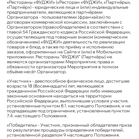
«Рестораны «ФУДЖИ» («Ресторан «ФУДЖИ», «Партнёры»,
«Партнёр») - юридические лица и (или) индивидуальные
предприниматели, являющиеся партнёрами
Организатора - пользователями (франчайзи) по
договорам коммерческой концессии, заключённым с
Организатором (правообладателем) в соответствии с
главой 54 Гражданского кодекса Российской Федерации,
осуществляющие под товарным знаком (коммерческим
обозначением) «ФУДЖИ» деятельность по реализации
товаров и блюд, а также по приёму и исполнению
заказов, оформленных на Сайте и (или) в Мобильном
приложении. Рестораны “ФУДЖИ” (Партнёры) не
являются организаторами Мероприятия; права и
обязанности организатора Мероприятия в полном
объёме несёт Организатор.
«Участник» - дееспособное физическое лицо, достигшее
возраста 18 (Восемнадцати) лет, являющееся
гражданином Российской Федерации либо имеющее
законные основания находиться на территории
Российской Федерации, выполнившее условия участия,
установленные пунктом 8.1. настоящего Положения, и не
подпадающее под ограничения, установленные пунктом
7.4. настоящего Положения.
«Победитель» - Участник, признанный обладателем приза
по результатам процедуры определения победителей,
установленной разделом 9 настоящего Положения.