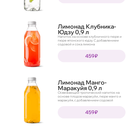
Лимонад Клубника-
Юдзу 0,9 л
Напиток на основе клубничного пюре и
пюре японского юдзу. С добавлением
содовой и сока лимона
459₽
Лимонад Манго-
Маракуйя 0,9 л
Освежающий тропический напиток на
основе плодов маракуйи, пюре манго и
маракуйя, с добавлением содовой
459₽