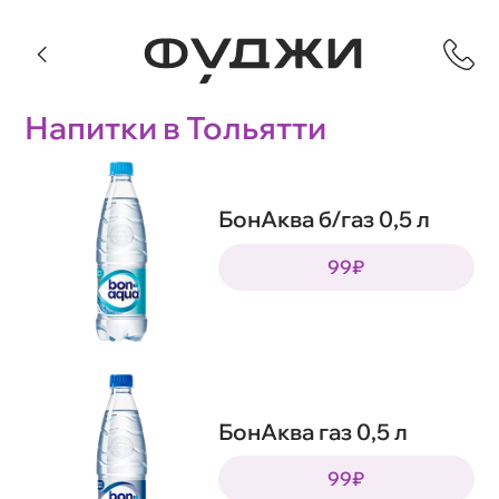
Напитки в Тольятти
БонАква б/газ 0,5 л
99₽
БонАква газ 0,5 л
99₽