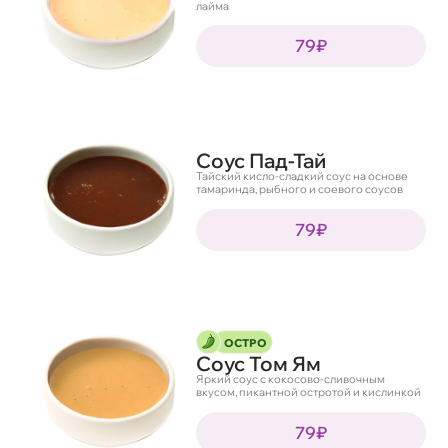
лайма
79₽
Соус Пад-Тай
Тайский кисло-сладкий соус на основе
тамаринда, рыбного и соевого соусов
79₽
ОСТРО
Соус Том Ям
Яркий соус с кокосово-сливочным
вкусом, пикантной остротой и кислинкой
79₽