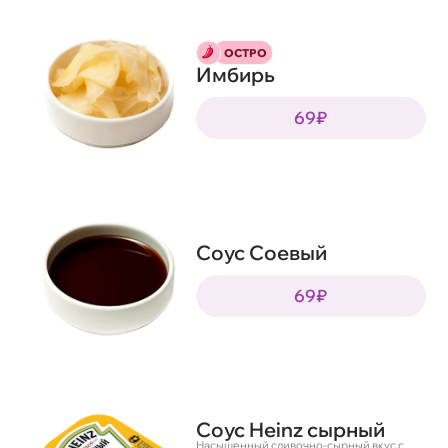
ОСТРО
Имбирь
69₽
Соус Соевый
69₽
Соус Heinz сырный
Насыщенный сливочно-сырный вкус с