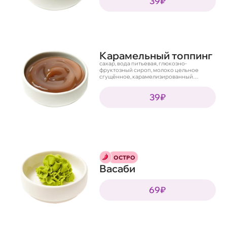
39₽
Карамельный топпинг
сахар, вода питьевая, глюкозно-
фруктозный сироп, молоко цельное
сгущённое, карамелизированный
жжёный сахар, мосркая соль, загуститель
пектин, натуральные ароматизаторы,
39₽
пищевой краситель Сахарный колер IV,
Бета–каротин, консервант сорбат калия
ОСТРО
Васаби
69₽