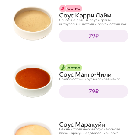
ОСТРО
Соус Карри Лайм
Сливочно-пряный соус с яркими
цитрусовыми нотами и легкой остринкой
79₽
ОСТРО
Соус Манго-Чили
Сладко-острый соус на основе манго
79₽
Соус Маракуйя
Нежный тропический соус на основе
пюре маракуйи с добавлением сока