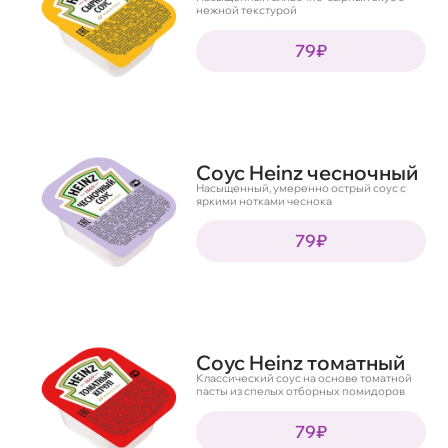
нежной текстурой
79₽
Соус Heinz чесночный
Насыщенный, умеренно острый соус с
яркими нотками чеснока
79₽
Соус Heinz томатный
Классический соус на основе томатной
пасты из спелых отборных помидоров
79₽