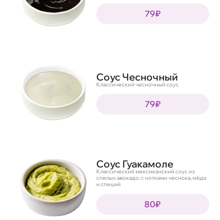
79₽
Соус Чесночный
Классический чесночный соус
79₽
Соус Гуакамоле
Классический мексиканский соус из
спелых авокадо, с нотками чеснока, мёда
и специй
80₽