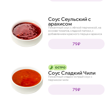
Соус Сеульский с
арахисом
Пикантный соус с лёгкой перчинкой, на
основе томатов, сладкой патоки, с
добавлением красного перца и арахиса
79₽
ОСТРО
Соус Сладкий Чили
Пикантный сладко-острый соус с
перчиком чили
79₽