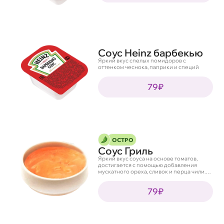
Соус Heinz барбекью
Яркий вкус спелых помидоров с
оттенком чеснока, паприки и специй
79₽
ОСТРО
Соус Гриль
Яркий вкус соуса на основе томатов,
достигается с помощью добавления
мускатного ореха, сливок и перца чили.
Прекрасно дополняет мясные блюда.
79₽