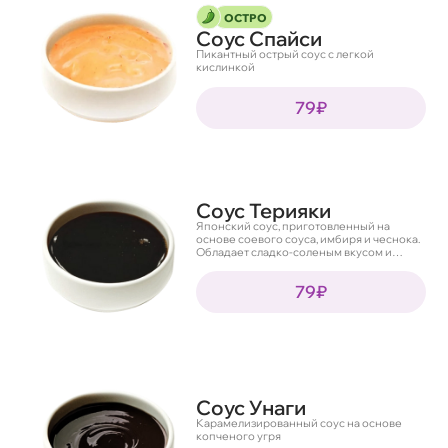
ОСТРО
Соус Спайси
Пикантный острый соус с легкой
кислинкой
79₽
Соус Терияки
Японский соус, приготовленный на
основе соевого соуса, имбиря и чеснока.
Обладает сладко-соленым вкусом и
приятным цитрусовым ароматом
79₽
Соус Унаги
Карамелизированный соус на основе
копченого угря